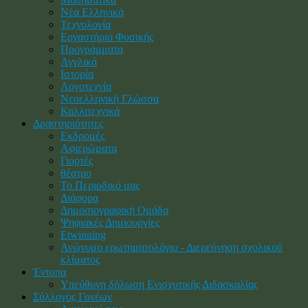
Νέα Ελληνικά
Τεχνολογία
Εργαστήριο Φυσικής
Προγράμματα
Αγγλικά
Ιστορία
Λογοτεχνία
Νεοελληνική Γλώσσα
Καλλιτεχνικά
Δραστηριότητες
Εκδρομές
Αφιερώματα
Γιορτές
θέατρο
Το Περιοδικό μας
Διάφορα
Δημοσιογραφική Ομάδα
Ψηφιακές Δημιουργίες
Etwinning
Ανώνυμο ερωτηματολόγιο - Διερεύνηση σχολικού
κλίματος
Έντυπα
Υπεύθυνη δήλωση Ενισχυτικής Διδασκαλίας
Σύλλογος Γονέων