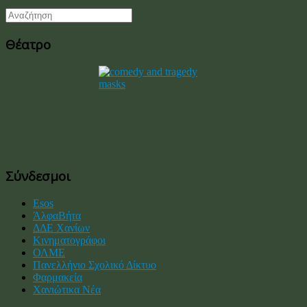
Θέατρο
Σύνδεσμοι
Esos
ΆλφαΒήτα
ΔΔΕ Χανίων
Κινηματογράφοι
ΟΛΜΕ
Πανελλήνιο Σχολικό Δίκτυο
Φαρμακεία
Χανιώτικα Νέα