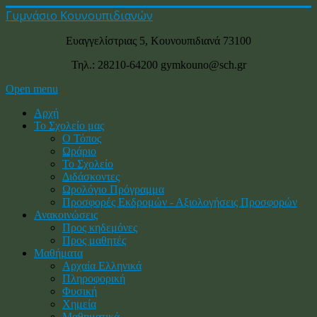
Γυμνάσιο Κουνουπιδιανών
Ευαγγελίστριας 5, Κουνουπιδιανά 73100
Τηλ.: 28210-64200 gymkouno@sch.gr
Open menu
Αρχή
Το Σχολείο μας
Ο Τόπος
Ωράριο
Το Σχολείο
Διδάσκοντες
Ωρολόγιο Πρόγραμμα
Προσφορές Εκδρομών - Αξιολογήσεις Προσφορών
Ανακοινώσεις
Προς κηδεμόνες
Προς μαθητές
Μαθήματα
Αρχαία Ελληνικά
Πληροφορική
Φυσική
Χημεία
Μαθηματικά