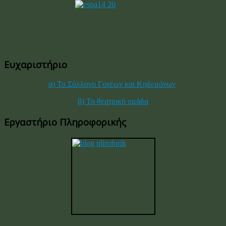
Ευχαριστήριο
α) Το Σύλλογο Γονέων και Κηδεμόνων
β) Τη θεατρική ομάδα
Εργαστήριο Πληροφορικής