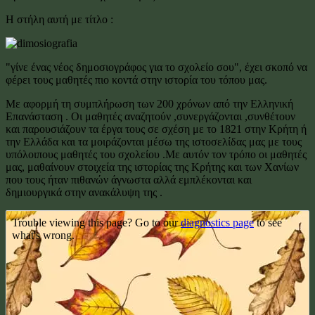
Η στήλη αυτή με τίτλο :
"γίνε ένας νέος δημοσιογράφος για το σχολείο σου", έχει σκοπό να
φέρει τους μαθητές πιο κοντά στην ιστορία του τόπου μας.
Mε αφορμή τη συμπλήρωση των 200 χρόνων από την Ελληνική
Επανάσταση . Οι μαθητές αναζητούν ,συνεργάζονται ,συνθέτουν
και παρουσιάζουν τα έργα τους σε σχέση με το 1821 στην Κρήτη ή
την Ελλάδα και τα μοιράζονται μέσω της ιστοσελίδας μας με τους
υπόλοιπους μαθητές του σχολείου .Με αυτόν τον τρόπο οι μαθητές
μας, μαθαίνουν στοιχεία της ιστορίας της Κρήτης και των Χανίων
που τους ήταν πιθανών άγνωστα αλλά εμπλέκονται και
δημιουργικά στην ανακάλυψη της .