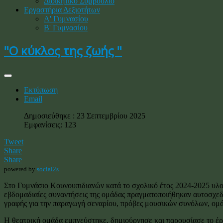
Διοικητικό Συμβούλιο
Εργαστήρια Δεξιοτήτων
Α' Γυμνασίου
Β' Γυμνασίου
"Ο κύκλος της ζωής "
Εκτύπωση
Email
Δημοσιεύθηκε : 23 Σεπτεμβρίου 2025
Εμφανίσεις: 123
Tweet
Share
Share
powered by
social2s
Στο Γυμνάσιο Κουνουπιδιανών κατά το σχολικό έτος 2024-2025 υλο
εβδομαδιαίες συναντήσεις της ομάδας πραγματοποιήθηκαν αυτοσχεδια
γραφής για την παραγωγή σεναρίου, πρόβες μουσικών συνόλων, ομάδ
Η θεατρική ομάδα εμπνεύστηκε, δημιούργησε και παρουσίασε το έργ