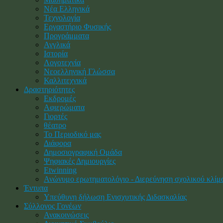
Νέα Ελληνικά
Τεχνολογία
Εργαστήριο Φυσικής
Προγράμματα
Αγγλικά
Ιστορία
Λογοτεχνία
Νεοελληνική Γλώσσα
Καλλιτεχνικά
Δραστηριότητες
Εκδρομές
Αφιερώματα
Γιορτές
θέατρο
Το Περιοδικό μας
Διάφορα
Δημοσιογραφική Ομάδα
Ψηφιακές Δημιουργίες
Etwinning
Ανώνυμο ερωτηματολόγιο - Διερεύνηση σχολικού κλίμ
Έντυπα
Υπεύθυνη δήλωση Ενισχυτικής Διδασκαλίας
Σύλλογος Γονέων
Ανακοινώσεις