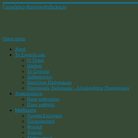
Γυμνάσιο Κουνουπιδιανών
Open menu
Αρχή
Το Σχολείο μας
Ο Τόπος
Ωράριο
Το Σχολείο
Διδάσκοντες
Ωρολόγιο Πρόγραμμα
Προσφορές Εκδρομών - Αξιολογήσεις Προσφορών
Ανακοινώσεις
Προς κηδεμόνες
Προς μαθητές
Μαθήματα
Αρχαία Ελληνικά
Πληροφορική
Φυσική
Χημεία
Μαθηματικά